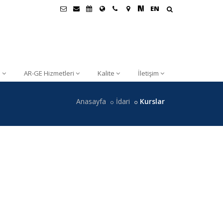
EN
i
AR-GE Hizmetleri
Kalite
İletişim
Anasayfa
İdari
Kurslar