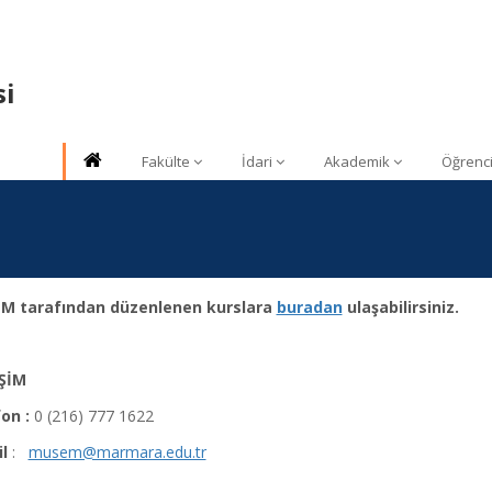
si
Fakülte
İdari
Akademik
Öğrenc
M tarafından düzenlenen kurslara
buradan
ulaşabilirsiniz.
İŞİM
on :
0 (216) 777 1622
l
:
musem@marmara.edu.tr