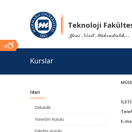
Teknoloji Fakülte
Ana
Kurslar
İçerik
MÜSE
İdari
İLET
Dekanlık
Telef
Yönetim Kurulu
E-mai
Fakülte Kurulu