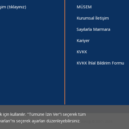
işim (tıklayınız)
MÜSEM
Kurumsal İletişim
Sayılarla Marmara
Kariyer
KVKK
KVKK İhlal Bildirim Formu
ek için kullanılır. "Tümüne İzin Ver"i seçerek tüm
arları"nı seçerek ayarları düzenleyebilirsiniz.
Marmara Üniversitesi Bilgi İşlem Daire Başkanlığı © 2007 - 2026