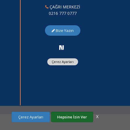
ÇAĞRI MERKEZİ
0216 777 0777
Bize Yazın
Çerez Ayarları
X
Çerez Ayarları
Hepsine İzin Ver