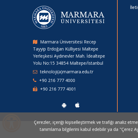
İlet
Marmara Üniversitesi Recep
Tayyip Erdoğan Külliyesi Maltepe
Yerleşkesi Aydınevler Mah. İdealtepe
Yolu No:15 34854 Maltepe/İstanbul
teknoloji(a)marmara.edu.tr
+90 216 777 4000
+90 216 777 4001
Çerezler, içeriği kişiselleştirmek ve trafiği analiz etm
tanımlama bilgilerini kabul edebilir ya da "Çerez Ay